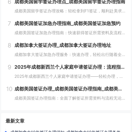
6
成都美国留学签证办理点_成都美国留学签证办理指南
成都美国留学签证办理攻略：轻松拿到F1签证，顺利赴美求学留学美国是许多中国学生的梦想，而成功获得美国留学签证（F1签证）则是实现这一梦想的关键。对于计划赴美留学的成都学生，提前了解并准备好签证所需材料非常重要。本文将详细介绍成都美国留学签证...
7
成都美国签证加急办理指南_成都美国签证加急预约
成都美国签证加急办理指南：快速获得签证所需资料及流程无论是因商务出差、紧急家庭事务，还是计划在短时间内赴美，成都的美国签证加急办理服务为您提供了便捷的解决方案。本文将为您详细解析如何进行美国签证的加急办理，以及相关的所需材料和注意事项。一、...
8
成都加拿大签证办理_成都加拿大签证办理地址
成都加拿大签证加急办理服务：快速办理，轻松出行随着全球旅行和商务交流的日益频繁，许多人选择到加拿大旅游、学习或工作。为了满足不同客户的需求，成都的加拿大签证加急办理服务为急需签证的申请人提供了便捷高效的解决方案。本文将为您详细介绍成都加拿大...
9
2025年成都新西兰个人家庭申请签证办理：流程指南、必要材料及家庭签证申请细节
2025年成都新西兰个人家庭申请签证办理——轻松办理，畅游新西兰！计划与家人一起前往新西兰旅游、探亲或长期居住？办理成都新西兰个人家庭申请签证，让您的家庭出行更加便捷！2025年新西兰签证政策变化不大，但我们依然能为您提供最新的信息和最专业...
10
成都美国签证办理_成都美国签证办理指南_成都美国签证办理所需资料
成都美国签证办理指南：全面了解签证所需资料与流程无论是商务、旅游还是留学目的，申请美国签证时必须遵循一定的流程并准备相关材料。针对在成都办理美国签证的申请人，本文将为您详细介绍办理流程及签证所需资料，助您顺利拿到签证。一、签证类别选择首先，...
最新文章