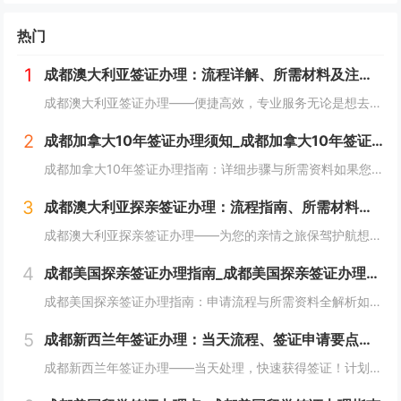
热门
1
成都澳大利亚签证办理：流程详解、所需材料及注意事项
成都澳大利亚签证办理——便捷高效，专业服务无论是想去澳大利亚旅游、留学，还是工作，我们都能为您提供全方位的签证办理服务！成都澳大利亚签证办理专家团队，致力于为您提供专业、便捷、快速的签证申请服务，确保您的澳大利亚之行顺利进行。为什么选择我们...
2
成都加拿大10年签证办理须知_成都加拿大10年签证办理条件
成都加拿大10年签证办理指南：详细步骤与所需资料如果您计划前往加拿大长期居留或频繁往返，办理加拿大10年签证是一个理想选择。成都的申请人可以通过正规渠道办理此类签证，本文将为您详细介绍办理加拿大10年签证的必要步骤及所需材料，帮助您顺利获得...
3
成都澳大利亚探亲签证办理：流程指南、所需材料及申请注意事项
成都澳大利亚探亲签证办理——为您的亲情之旅保驾护航想要探望在澳大利亚的亲朋好友？办理成都澳大利亚探亲签证，轻松解决您的签证问题，让您和家人团聚在澳洲！我们的专业团队提供全程指导，确保您顺利通过签证审批，快速获得澳大利亚探亲签证，让您放心享受...
4
成都美国探亲签证办理指南_成都美国探亲签证办理机构
成都美国探亲签证办理指南：申请流程与所需资料全解析如果您的亲朋好友在美国，并计划前往探亲，办理美国探亲签证（B2签证）是必不可少的一步。成都的申请者可以通过当地美国领事馆申请美国探亲签证。本文将为您详细介绍成都美国探亲签证的办理流程及所需资...
5
成都新西兰年签证办理：当天流程、签证申请要点及快速办理服务
成都新西兰年签证办理——当天处理，快速获得签证！计划前往新西兰短期访问、商务出行或家庭旅游？办理成都新西兰年签证当天办理，让您无需等待，迅速完成签证申请，立即安排您的出行计划！无论是个人还是家庭旅行，我们提供高效、便捷的签证办理服务，确保您...