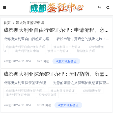
首页
澳大利亚签证申请
成都澳大利亚自由行签证办理：申请流程、必备材料及旅游签证注意事项
成都澳大利亚自由行签证办理——轻松申请，开启您的澳洲之旅！想要自驾游、深度游，还是自由安排行程？办理成都澳大利亚自由行签证，让您的澳洲旅行更加自由便捷！我们提供专业的签证办理服务，帮助您顺利通过审批，快速获得签证，开启完美的澳大利亚之旅。为...
成都澳大利亚自由行签证办理
澳大利亚自由行签证
成都澳洲签
证
澳大利亚签证申请
澳洲自由行签证
旅游签证办理
2年前
(2024-11-05)
827 阅读
#澳大利亚签证
成都澳大利亚探亲签证办理：流程指南、所需材料及申请注意事项
成都澳大利亚探亲签证办理——为您的亲情之旅保驾护航想要探望在澳大利亚的亲朋好友？办理成都澳大利亚探亲签证，轻松解决您的签证问题，让您和家人团聚在澳洲！我们的专业团队提供全程指导，确保您顺利通过签证审批，快速获得澳大利亚探亲签证，让您放心享受...
成都澳大利亚探亲签证办理
澳大利亚探亲签证
成都澳洲签证
澳大利亚签证申请
探亲签证办理
2年前
(2024-11-05)
1023 阅读
#澳大利亚签证