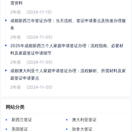
需资料
2年前
(2024-11-15)
成都新西兰年签证办理：当天流程、签证申请要点及快速办理服
务
2年前
(2024-11-05)
2025年成都新西兰个人家庭申请签证办理：流程指南、必要材
料及家庭签证申请细节
2年前
(2024-11-05)
成都澳大利亚个人家庭申请签证办理：流程解析、所需材料及家
庭签证申请要点
2年前
(2024-11-05)
网站分类
新西兰签证
澳大利亚签证
美国签证
加拿大签证